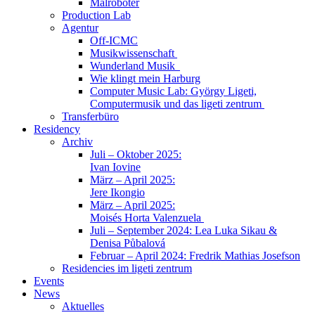
Malroboter
Production Lab
Agentur
Off-ICMC
Musikwissenschaft
Wunderland Musik
Wie klingt mein Harburg
Computer Music Lab: György Ligeti,
Computermusik und das ligeti zentrum
Transferbüro
Residency
Archiv
Juli – Oktober 2025:
Ivan Iovine
März – April 2025:
Jere Ikongio
März – April 2025:
Moisés Horta Valenzuela
Juli – September 2024: Lea Luka Sikau &
Denisa Půbalová
Februar – April 2024: Fredrik Mathias Josefson
Residencies im ligeti zentrum
Events
News
Aktuelles