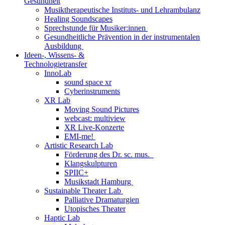
Gesundheit
Musiktherapeutische Instituts- und Lehrambulanz
Healing Soundscapes
Sprechstunde für Musiker:innen
Gesundheitliche Prävention in der instrumentalen
Ausbildung
Ideen-, Wissens- &
Technologietransfer
InnoLab
sound space xr
Cyberinstruments
XR Lab
Moving Sound Pictures
webcast: multiview
XR Live-Konzerte
EMI-me!
Artistic Research Lab
Förderung des Dr. sc. mus.
Klangskulpturen
SPIIC+
Musikstadt Hamburg
Sustainable Theater Lab
Palliative Dramaturgien
Utopisches Theater
Haptic Lab