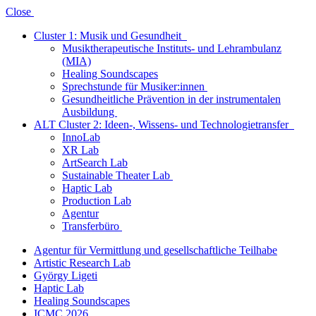
Close
Cluster 1: Musik und Gesundheit
Musiktherapeutische Instituts- und Lehrambulanz
(MIA)
Healing Soundscapes
Sprechstunde für Musiker:innen
Gesundheitliche Prävention in der instrumentalen
Ausbildung
ALT Cluster 2: Ideen-, Wissens- und Technologietransfer
InnoLab
XR Lab
ArtSearch Lab
Sustainable Theater Lab
Haptic Lab
Production Lab
Agentur
Transferbüro
Agentur für Vermittlung und gesellschaftliche Teilhabe
Artistic Research Lab
György Ligeti
Haptic Lab
Healing Soundscapes
ICMC 2026