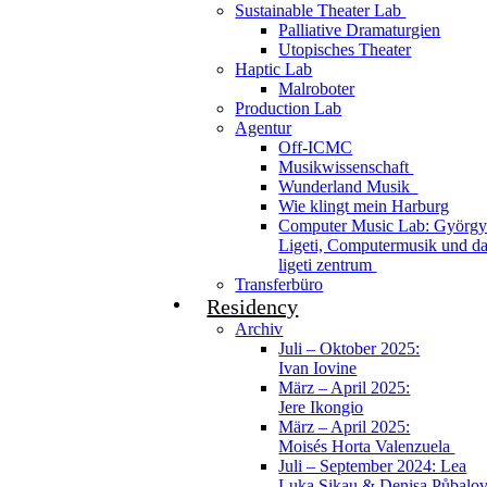
Sustainable Theater Lab
Palliative Dramaturgien
Utopisches Theater
Haptic Lab
Malroboter
Production Lab
Agentur
Off-ICMC
Musikwissenschaft
Wunderland Musik
Wie klingt mein Harburg
Computer Music Lab: Györg
Ligeti, Computermusik und d
ligeti zentrum
Transferbüro
Residency
Archiv
Juli – Oktober 2025:
Ivan Iovine
März – April 2025:
Jere Ikongio
März – April 2025:
Moisés Horta Valenzuela
Juli – September 2024: Lea
Luka Sikau & Denisa Půbalo