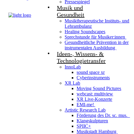
Pressespiegel
Musik und
Gesundheit
Musiktherapeutische Instituts- und
Lehrambulanz
Healing Soundscapes
Sprechstunde für Musiker:innen
Gesundheitliche Prävention in der
instrumentalen Ausbildung
Ideen-, Wissens- &
Technologietransfer
InnoLab
sound space xr
Cyberinstruments
XR Lab
Moving Sound Pictures
webcast: multiview
XR Live-Konzerte
EMI-me!
Artistic Research Lab
Förderung des Dr. sc. mus.
Klangskulpturen
SPIIC+
Musikstadt Hamburg