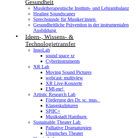
Gesundheit
Musiktherapeutische Instituts- und Lehrambulanz
Healing Soundscapes
Sprechstunde für Musiker:innen
Gesundheitliche Prävention in der instrumentalen
Ausbildung
Ideen-, Wissens- &
Technologietransfer
InnoLab
sound space xr
Cyberinstruments
XR Lab
Moving Sound Pictures
webcast: multiview
XR Live-Konzerte
EMI-me!
Artistic Research Lab
Förderung des Dr. sc. mus.
Klangskulpturen
SPIIC+
Musikstadt Hamburg
Sustainable Theater Lab
Palliative Dramaturgien
Utopisches Theater