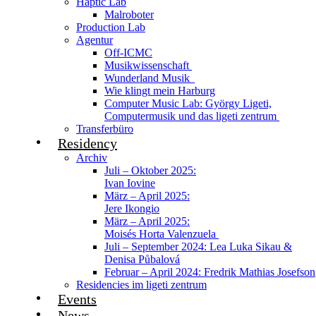
Haptic Lab
Malroboter
Production Lab
Agentur
Off-ICMC
Musikwissenschaft
Wunderland Musik
Wie klingt mein Harburg
Computer Music Lab: György Ligeti,
Computermusik und das ligeti zentrum
Transferbüro
Residency
Archiv
Juli – Oktober 2025:
Ivan Iovine
März – April 2025:
Jere Ikongio
März – April 2025:
Moisés Horta Valenzuela
Juli – September 2024: Lea Luka Sikau &
Denisa Půbalová
Februar – April 2024: Fredrik Mathias Josefson
Residencies im ligeti zentrum
Events
News