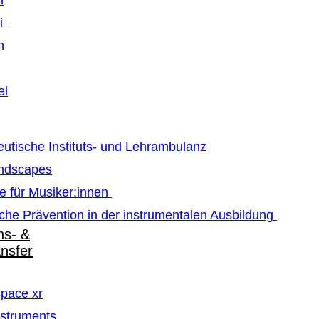
m
ti
n
el
utische Instituts- und Lehrambulanz
ndscapes
e für Musiker:innen
che Prävention in der instrumentalen Ausbildung
ns- &
ansfer
pace xr
struments