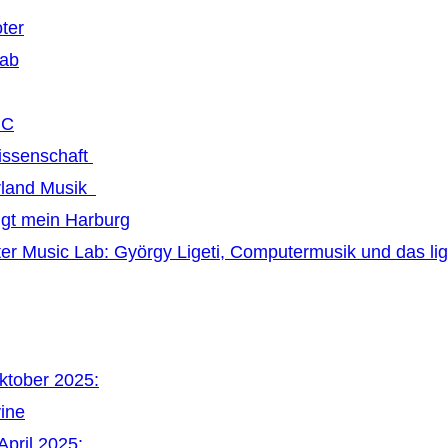
ter
Lab
MC
issenschaft
land Musik
ngt mein Harburg
r Music Lab: György Ligeti, Computermusik und das li
Oktober 2025:
vine
April 2025: