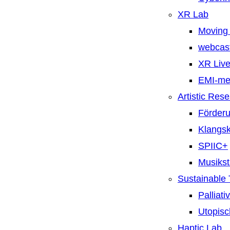
XR Lab
Moving 
webcast
XR Live
EMI-m
Artistic Res
Förderu
Klangsk
SPIIC+
Musiks
Sustainable
Palliat
Utopisc
Haptic Lab