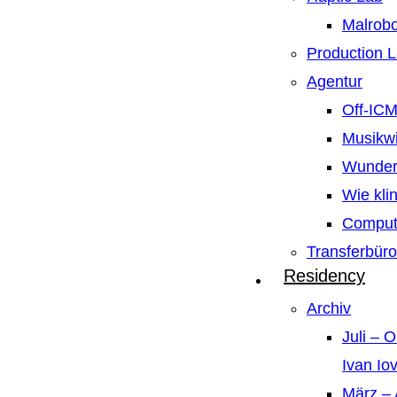
Malrobo
Production 
Agentur
Off-IC
Musikw
Wunder
Wie kli
Compute
Transferbüro
Residency
Archiv
Juli – 
Ivan Io
März – 