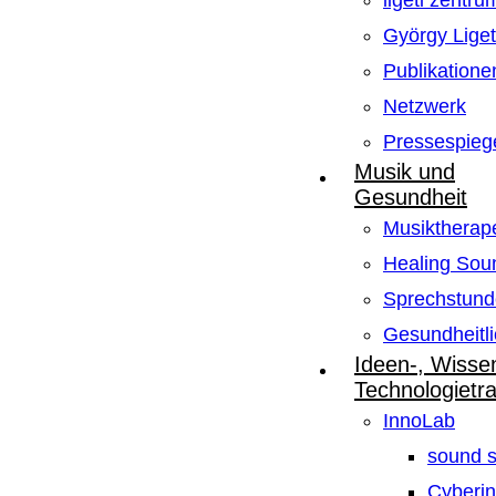
ligeti zentru
György Lige
Publikatione
Netzwerk
Pressespieg
Musik und
Gesundheit
Musiktherape
Healing Sou
Sprechstund
Gesundheitli
Ideen-, Wisse
Technologietr
InnoLab
sound s
Cyberin