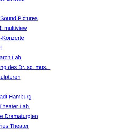
Sound Pictures
: multiview
-Konzerte
e!
earch Lab
ng des Dr. sc. mus.
ulpturen
tadt Hamburg
 Theater Lab
ive Dramaturgien
hes Theater