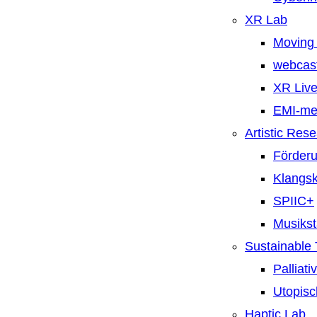
XR Lab
Moving 
webcast
XR Live
EMI-m
Artistic Res
Förderu
Klangsk
SPIIC+
Musiks
Sustainable
Palliat
Utopisc
Haptic Lab