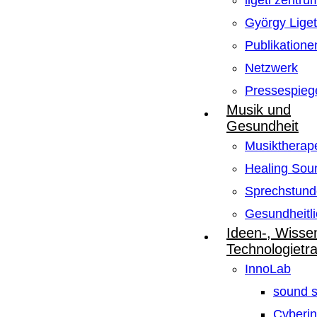
ligeti zentru
György Lige
Publikatione
Netzwerk
Pressespieg
Musik und
Gesundheit
Musiktherape
Healing Sou
Sprechstund
Gesundheitli
Ideen-, Wisse
Technologietr
InnoLab
sound s
Cyberin