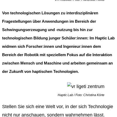
Von technologischen Lösungen
zu
interdisziplinäre
n
Fragestellungen
über
Anwendungen
im Bereich der
Schwingungserzeugung und -nutzung bis hin zur
technologischen Bildung junger
Schüler:inne
n
:
Im
Hapti
c
Lab
widmen sich
Forscher:inne
n
und
Ingenieur:inne
n
dem
Bereich der Robotik mit speziellem Fokus auf die Interaktion
zwischen Mensc
h
und Maschine und arbeiten gemeinsam an
der Zukunft von haptischen Technologien.
Haptic Lab / Foto: Christina Körte
Stellen Sie sich eine Welt vor, in der sich Technologie
nicht nur anschauen, sondern
wahrnehmen
lässt.