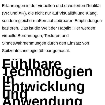
Erfahrungen in der
virtuelle
n
und erweiterten
Realität
(VR und
X
R)
, die
nicht nur auf Visualität und Klang,
sondern gleichermaßen
auf spürbaren Empfindungen
basieren
. Das ist die Welt der Haptik
: Hier werden
virtuelle
Berührungen, Texturen und
Sinnes
wahrnehmungen
durch den Einsatz von
Spitzentechnologie
fühlbar
gemacht.
Fühlbare
Technologien
in
Entwicklung
und
Anwendung