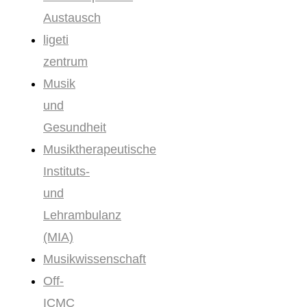
Austausch
ligeti
zentrum
Musik
und
Gesundheit
Musiktherapeutische
Instituts-
und
Lehrambulanz
(MIA)
Musikwissenschaft
Off-
ICMC