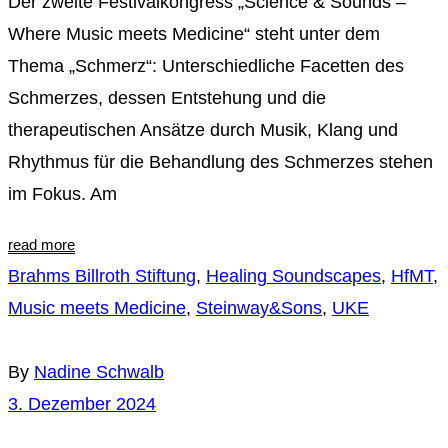
Der zweite Festivalkongress „Science & Sounds –
Where Music meets Medicine“ steht unter dem
Thema „Schmerz“: Unterschiedliche Facetten des
Schmerzes, dessen Entstehung und die
therapeutischen Ansätze durch Musik, Klang und
Rhythmus für die Behandlung des Schmerzes stehen
im Fokus. Am
read more
Brahms Billroth Stiftung
,
Healing Soundscapes
,
HfMT
,
Music meets Medicine
,
Steinway&Sons
,
UKE
By
Nadine Schwalb
3. Dezember 2024