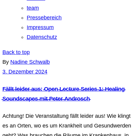
team
Pressebereich
Impressum
Datenschutz
Back to top
By
Nadine Schwalb
3. Dezember 2024
F̵ä̵l̵l̵t̵ ̵l̵e̵i̵d̵e̵r̵ ̵a̵u̵s̵: ̵O̵p̵e̵n̵ ̵L̵e̵c̵t̵u̵r̵e̵ ̵S̵e̵r̵i̵e̵s̵ ̵1̵:̵ ̵H̵e̵a̵l̵i̵n̵g̵
̵S̵o̵u̵n̵d̵s̵c̵a̵p̵e̵s̵ ̵m̵i̵t̵ ̵P̵e̵t̵e̵r̵ ̵A̵n̵d̵r̵o̵s̵c̵h̵
Achtung! Die Veranstaltung fällt leider aus! Wie klingt
es an Orten, wo es um Krankheit und Gesundwerden
geht? Was brauchen die Räume im Krankenhaus, in