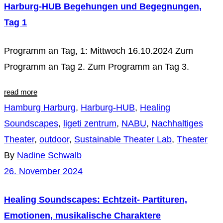
Harburg-HUB Begehungen und Begegnungen,
Tag 1
Programm an Tag, 1: Mittwoch 16.10.2024 Zum
Programm an Tag 2. Zum Programm an Tag 3.
read more
Hamburg Harburg
,
Harburg-HUB
,
Healing
Soundscapes
,
ligeti zentrum
,
NABU
,
Nachhaltiges
Theater
,
outdoor
,
Sustainable Theater Lab
,
Theater
By
Nadine Schwalb
26. November 2024
Healing Soundscapes: Echtzeit- Partituren,
Emotionen, musikalische Charaktere