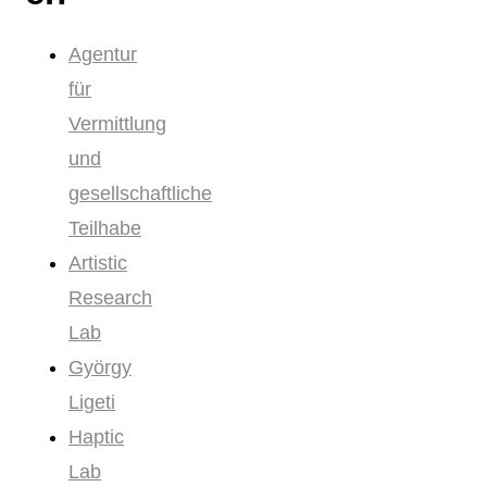
Agentur
für
Vermittlung
und
gesellschaftliche
Teilhabe
Artistic
Research
Lab
György
Ligeti
Haptic
Lab