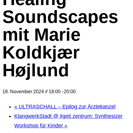
Soundscapes
mit Marie
Koldkjær
Højlund
-
18. November 2024 // 18:00
20:00
«
ULTRASCHALL – Epilog zur Ärztekanzel
KlangwerkStadt @ ligeti zentrum: Synthesizer
Workshop für Kinder
»