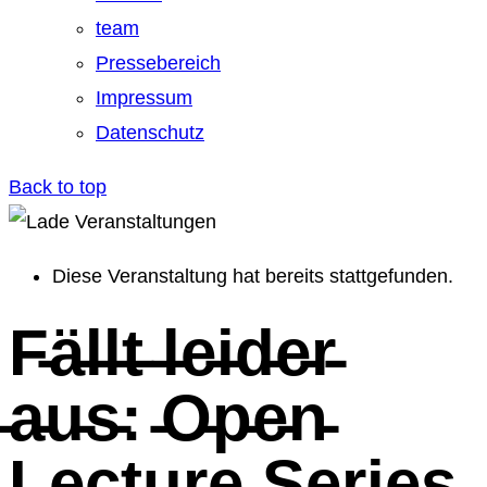
team
Pressebereich
Impressum
Datenschutz
Back to top
Diese Veranstaltung hat bereits stattgefunden.
F̵ä̵l̵l̵t̵ ̵l̵e̵i̵d̵e̵r̵
̵a̵u̵s̵: ̵O̵p̵e̵n̵
̵L̵e̵c̵t̵u̵r̵e̵ ̵S̵e̵r̵i̵e̵s̵