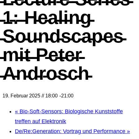
̵1̵:̵ ̵H̵e̵a̵l̵i̵n̵g̵
̵S̵o̵u̵n̵d̵s̵c̵a̵p̵e̵s̵
̵m̵i̵t̵ ̵P̵e̵t̵e̵r̵
̵A̵n̵d̵r̵o̵s̵c̵h̵
-
19. Februar 2025 // 18:00
21:00
«
Bio-Soft-Sensors: Biologische Kunststoffe
treffen auf Elektronik
De/Re:Generation: Vortrag und Performance
»