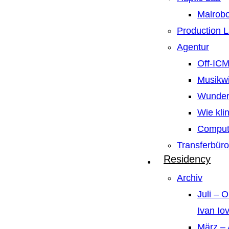
Malrobo
Production 
Agentur
Off-IC
Musikw
Wunder
Wie kli
Compute
Transferbüro
Residency
Archiv
Juli – 
Ivan Io
März – 