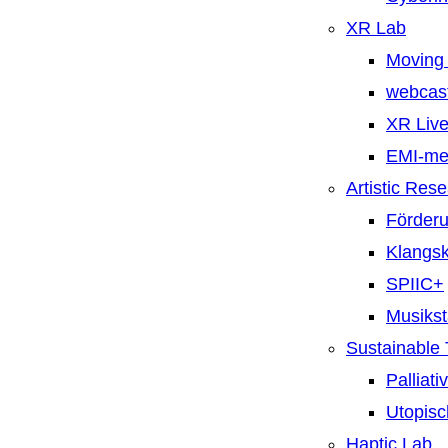
XR Lab
Moving 
webcast
XR Live
EMI-m
Artistic Res
Förderu
Klangsk
SPIIC+
Musiks
Sustainable
Palliat
Utopisc
Haptic Lab