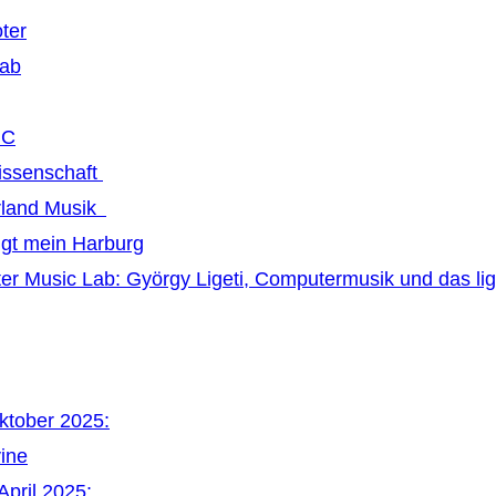
ter
Lab
MC
issenschaft
land Musik
ngt mein Harburg
r Music Lab: György Ligeti, Computermusik und das li
Oktober 2025:
vine
April 2025: