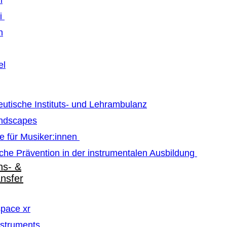
m
ti
n
el
utische Instituts- und Lehrambulanz
ndscapes
e für Musiker:innen
che Prävention in der instrumentalen Ausbildung
ns- &
ansfer
pace xr
struments