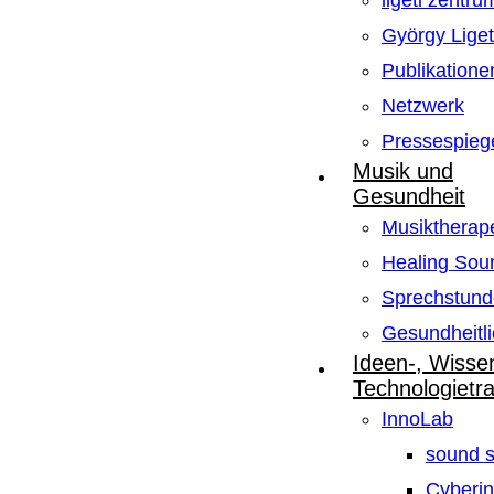
ligeti zentru
György Lige
Publikatione
Netzwerk
Pressespieg
Musik und
Gesundheit
Musiktherape
Healing Sou
Sprechstund
Gesundheitli
Ideen-, Wisse
Technologietr
InnoLab
sound s
Cyberin