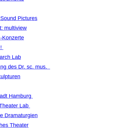
Sound Pictures
: multiview
-Konzerte
e!
earch Lab
ng des Dr. sc. mus.
ulpturen
tadt Hamburg
 Theater Lab
ive Dramaturgien
hes Theater