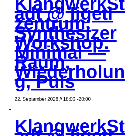
KlangwerkSt
adt @ ligeti
zentrum:
Synthesizer
Workshop:
Minimal —
Raum,
Wiederholun
g, Puls
-
22. September 2026 // 18:00
20:00
KlangwerkSt
adt @ ligeti