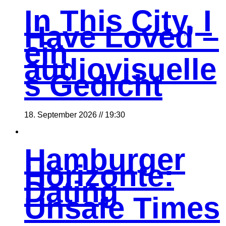
In This City, I
Have Loved –
ein
audiovisuelle
s Gedicht
18. September 2026 // 19:30
Hamburger
Horizonte:
Dating
Unsafe Times