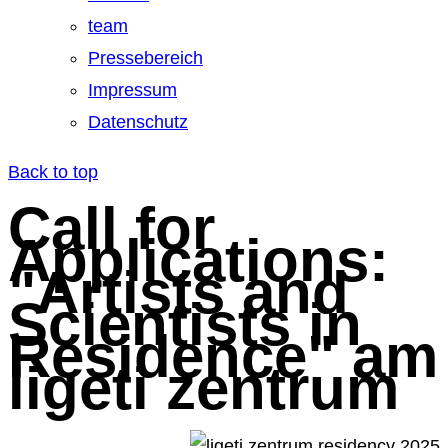
team
Pressebereich
Impressum
Datenschutz
Back to top
Call for
Applications:
"Artists and
Scientists in
Residence" am
ligeti zentrum