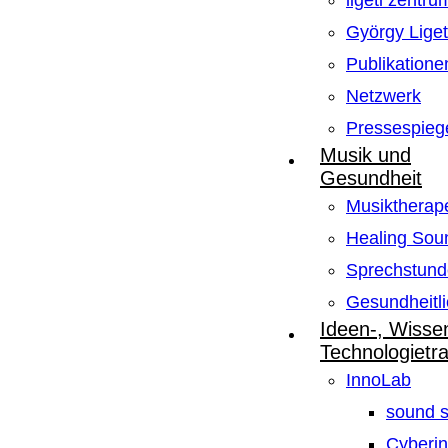
ligeti zentru
György Lige
Publikatione
Netzwerk
Pressespieg
Musik und
Gesundheit
Musiktherape
Healing Sou
Sprechstund
Gesundheitli
Ideen-, Wisse
Technologietr
InnoLab
sound s
Cyberin