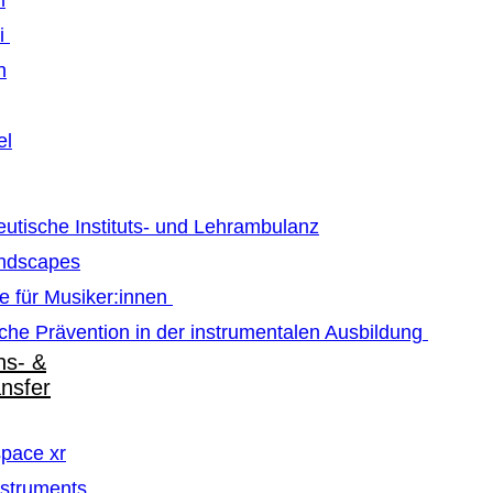
m
ti
n
el
utische Instituts- und Lehrambulanz
ndscapes
e für Musiker:innen
che Prävention in der instrumentalen Ausbildung
ns- &
ansfer
pace xr
struments