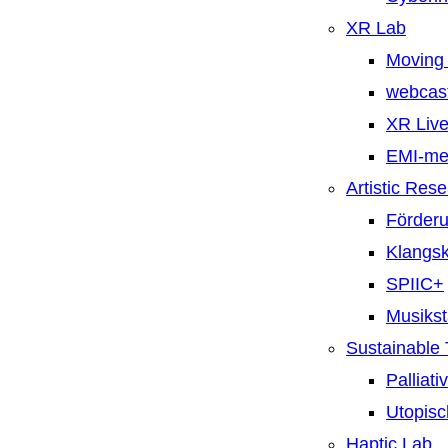
XR Lab
Moving 
webcast
XR Live
EMI-m
Artistic Res
Förderu
Klangsk
SPIIC+
Musiks
Sustainable
Palliat
Utopisc
Haptic Lab