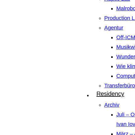
Malrobo
Production 
Agentur
Off-IC
Musikw
Wunder
Wie kli
Compute
Transferbüro
Residency
Archiv
Juli – 
Ivan Io
März – 