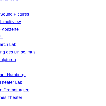
Sound Pictures
: multiview
-Konzerte
e!
earch Lab
ng des Dr. sc. mus.
ulpturen
tadt Hamburg
 Theater Lab
ive Dramaturgien
hes Theater