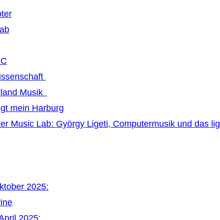
ter
Lab
MC
issenschaft
land Musik
ngt mein Harburg
r Music Lab: György Ligeti, Computermusik und das li
Oktober 2025:
vine
April 2025: