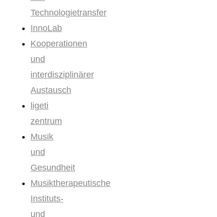
Technologietransfer
InnoLab
Kooperationen
und
interdisziplinärer
Austausch
ligeti
zentrum
Musik
und
Gesundheit
Musiktherapeutische
Instituts-
und