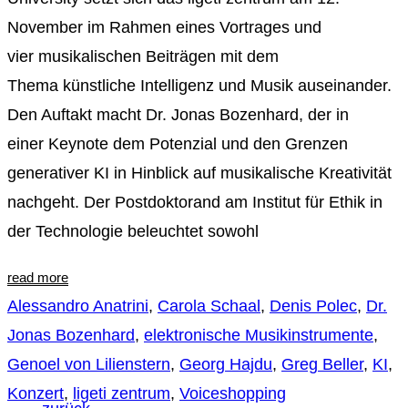
November im Rahmen eines Vortrages und
vier musikalischen Beiträgen mit dem
Thema künstliche Intelligenz und Musik auseinander.
Den Auftakt macht Dr. Jonas Bozenhard, der in
einer Keynote dem Potenzial und den Grenzen
generativer KI in Hinblick auf musikalische Kreativität
nachgeht. Der Postdoktorand am Institut für Ethik in
der Technologie beleuchtet sowohl
read more
Alessandro Anatrini
,
Carola Schaal
,
Denis Polec
,
Dr.
Jonas Bozenhard
,
elektronische Musikinstrumente
,
Genoel von Lilienstern
,
Georg Hajdu
,
Greg Beller
,
KI
,
Konzert
,
ligeti zentrum
,
Voiceshopping