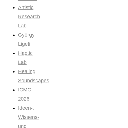
Artistic
Research
Lab
György
Ligeti
Haptic
Lab
Healing
Soundscapes
ICMC
2026
Ideen-,
Wissens-
und