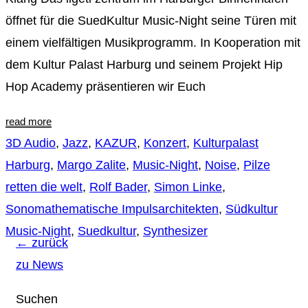
öffnet für die SuedKultur Music-Night seine Türen mit
einem vielfältigen Musikprogramm. In Kooperation mit
dem Kultur Palast Harburg und seinem Projekt Hip
Hop Academy präsentieren wir Euch
read more
3D Audio
,
Jazz
,
KAZUR
,
Konzert
,
Kulturpalast
Harburg
,
Margo Zalite
,
Music-Night
,
Noise
,
Pilze
retten die welt
,
Rolf Bader
,
Simon Linke
,
Sonomathematische Impulsarchitekten
,
Südkultur
Music-Night
,
Suedkultur
,
Synthesizer
← zurück
zu News
Suchen