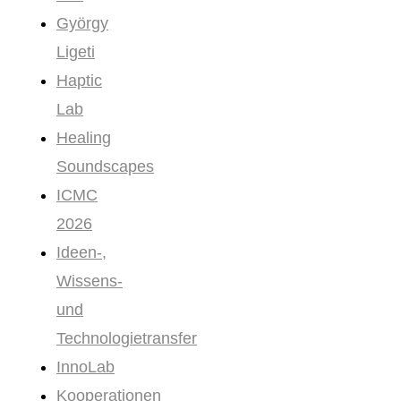
György
Ligeti
Haptic
Lab
Healing
Soundscapes
ICMC
2026
Ideen-,
Wissens-
und
Technologietransfer
InnoLab
Kooperationen