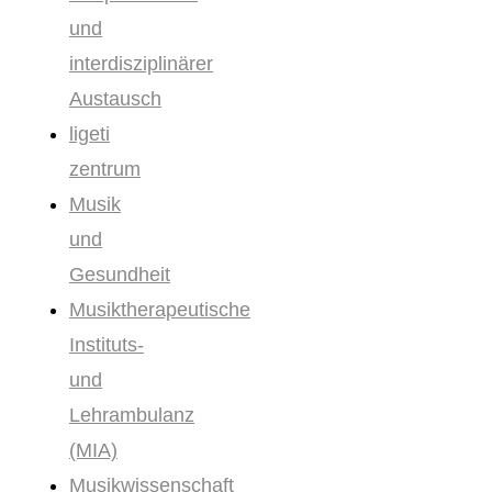
und
interdisziplinärer
Austausch
ligeti
zentrum
Musik
und
Gesundheit
Musiktherapeutische
Instituts-
und
Lehrambulanz
(MIA)
Musikwissenschaft