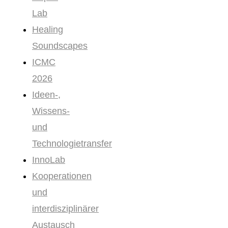
Lab
Healing
Soundscapes
ICMC
2026
Ideen-,
Wissens-
und
Technologietransfer
InnoLab
Kooperationen
und
interdisziplinärer
Austausch