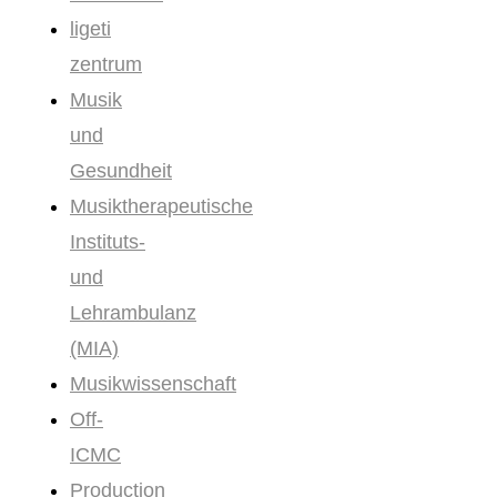
ligeti
zentrum
Musik
und
Gesundheit
Musiktherapeutische
Instituts-
und
Lehrambulanz
(MIA)
Musikwissenschaft
Off-
ICMC
Production