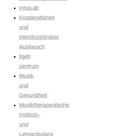
InnoLab
Kooperationen
und
interdisziplinärer
Austausch
ligeti
zentrum
Musik
und
Gesundheit
Musiktherapeutische
Instituts-
und
Lehrambulanz