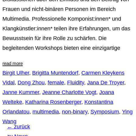
Frauen und nicht-binären Personen im Bereich
Multimedia. Professionelle Komponist:innen* und
Klangkünstler:innen* teilen ihre Erfahrungen, um das
Bewusstsein für ihre Rolle zu schärfen. Die
begleitenden Workshops bieten eine einzigartige
read more
Birgit Ulher
,
Brigitta Muntendorf
,
Carmen Kleykens
Vidal
,
Dong Zhou
,
female
,
Fluidity
,
Jana De Troyer
,
Janne Kummer
,
Jeanne Charlotte Vogt
,
Joana
Welteke
,
Katharina Rosenberger
,
Konstantina
Orlandatou
,
multimedia
,
non-binary
,
Symposium
,
Ying
Wang
← zurück