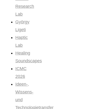
Research
Lab
György
Ligeti
Haptic
Lab
Healing
Soundscapes
ICMC
2026
Ideen-,
Wissens-
und
Technologietransfer