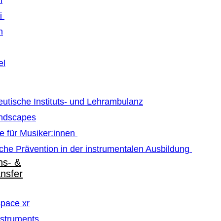
m
ti
n
el
utische Instituts- und Lehrambulanz
ndscapes
e für Musiker:innen
che Prävention in der instrumentalen Ausbildung
ns- &
ansfer
pace xr
struments