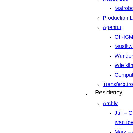
Malrobo
Production 
Agentur
Off-IC
Musikw
Wunder
Wie kli
Compute
Transferbüro
Residency
Archiv
Juli – 
Ivan Io
März – 