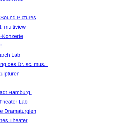
Sound Pictures
: multiview
-Konzerte
e!
earch Lab
ng des Dr. sc. mus.
ulpturen
tadt Hamburg
 Theater Lab
ive Dramaturgien
hes Theater