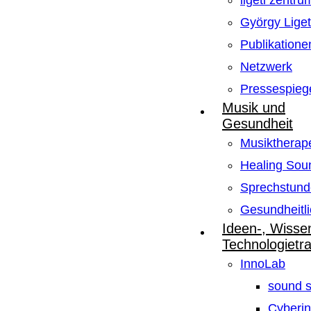
ligeti zentru
György Lige
Publikatione
Netzwerk
Pressespieg
Musik und
Gesundheit
Musiktherape
Healing Sou
Sprechstund
Gesundheitli
Ideen-, Wisse
Technologietr
InnoLab
sound s
Cyberin