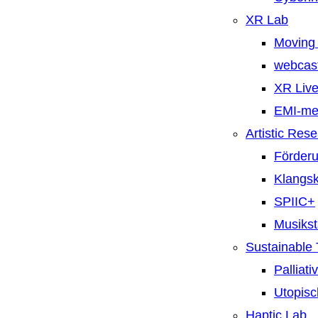
XR Lab
Moving 
webcast
XR Live
EMI-m
Artistic Res
Förderu
Klangsk
SPIIC+
Musiks
Sustainable
Palliat
Utopisc
Haptic Lab