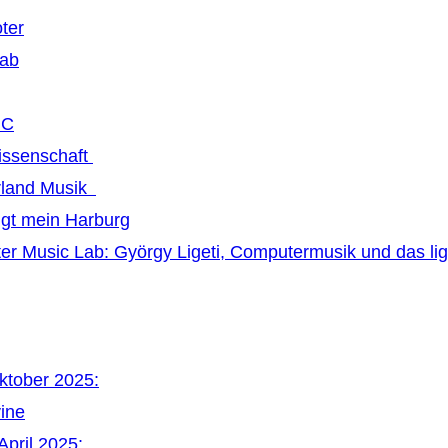
ter
Lab
MC
issenschaft
land Musik
ngt mein Harburg
r Music Lab: György Ligeti, Computermusik und das li
Oktober 2025:
vine
April 2025: