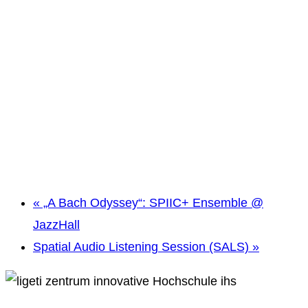
«
„A Bach Odyssey“: SPIIC+ Ensemble @
JazzHall
Spatial Audio Listening Session (SALS)
»