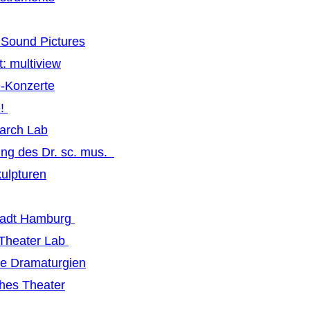
Sound Pictures
: multiview
-Konzerte
e!
earch Lab
ng des Dr. sc. mus.
ulpturen
tadt Hamburg
 Theater Lab
ive Dramaturgien
hes Theater