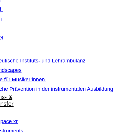
m
ti
n
el
utische Instituts- und Lehrambulanz
ndscapes
e für Musiker:innen
che Prävention in der instrumentalen Ausbildung
ns- &
ansfer
pace xr
struments