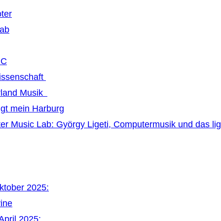
ter
Lab
MC
issenschaft
land Musik
ngt mein Harburg
r Music Lab: György Ligeti, Computermusik und das li
Oktober 2025:
vine
April 2025: