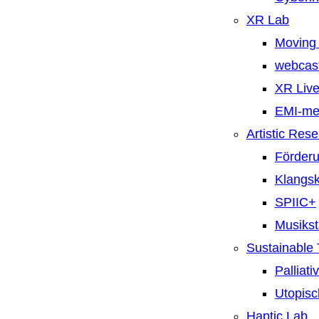
XR Lab
Moving 
webcast
XR Live
EMI-m
Artistic Res
Förderu
Klangsk
SPIIC+
Musiks
Sustainable
Palliat
Utopisc
Haptic Lab