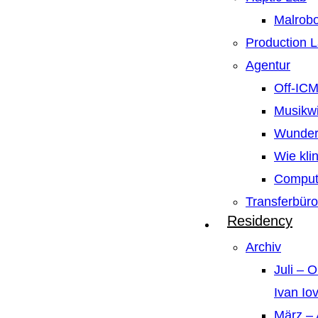
Malrobo
Production 
Agentur
Off-IC
Musikw
Wunder
Wie kli
Compute
Transferbüro
Residency
Archiv
Juli – 
Ivan Io
März – 