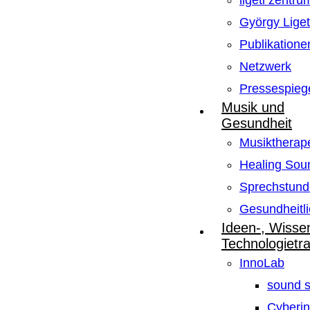
ligeti zentru
György Lige
Publikatione
Netzwerk
Pressespieg
Musik und
Gesundheit
Musiktherape
Healing Sou
Sprechstund
Gesundheitli
Ideen-, Wisse
Technologietr
InnoLab
sound s
Cyberin