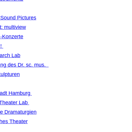
Sound Pictures
: multiview
-Konzerte
e!
earch Lab
ng des Dr. sc. mus.
ulpturen
tadt Hamburg
 Theater Lab
ive Dramaturgien
hes Theater