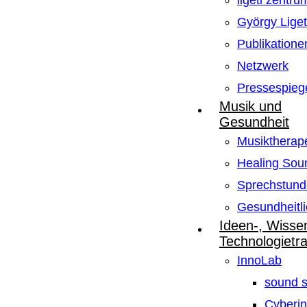
ligeti zentru
György Lige
Publikatione
Netzwerk
Pressespieg
Musik und
Gesundheit
Musiktherape
Healing Sou
Sprechstund
Gesundheitli
Ideen-, Wisse
Technologietr
InnoLab
sound s
Cyberin