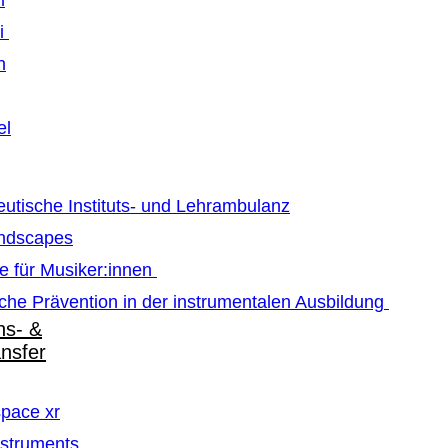
m
ti
n
el
utische Instituts- und Lehrambulanz
ndscapes
e für Musiker:innen
che Prävention in der instrumentalen Ausbildung
ns- &
ansfer
pace xr
struments