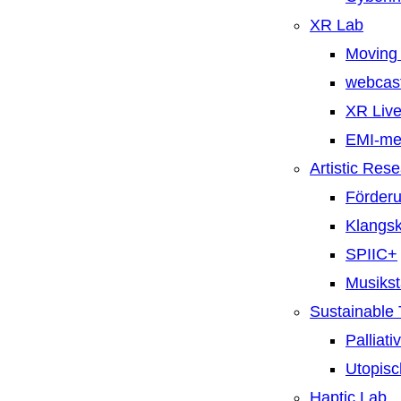
XR Lab
Moving 
webcast
XR Live
EMI-m
Artistic Res
Förderu
Klangsk
SPIIC+
Musiks
Sustainable
Palliat
Utopisc
Haptic Lab