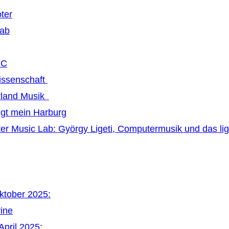
ter
Lab
MC
issenschaft
land Musik
ngt mein Harburg
r Music Lab: György Ligeti, Computermusik und das li
Oktober 2025:
vine
April 2025: