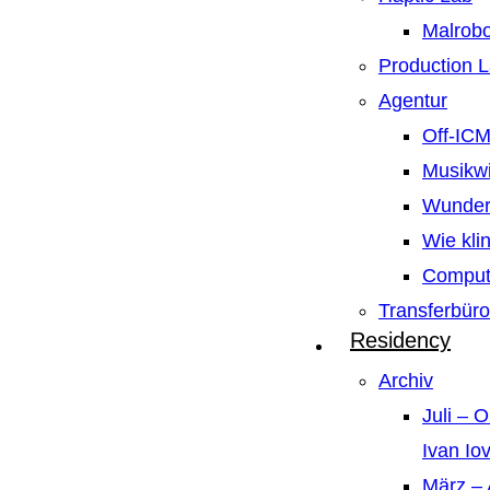
Malrobo
Production 
Agentur
Off-IC
Musikw
Wunder
Wie kli
Compute
Transferbüro
Residency
Archiv
Juli – 
Ivan Io
März – 