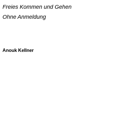
Freies Kommen und Gehen
O
hne Anmeldung
Anouk Kellner
Anouk Kellner
schafft Klanginstallationen,
Kompositionen, Feldaufnahmen und
Klangdokumentationen. Dabei arbeitet sie
experimentell mit Texturen. Mit dem Fokus auf
Themen wie Klangökonomie und Nostalgie nimmt sie
die Hörer:innen mit in die von ihr geschaffenen
Soundscapes, in denen der Sinn für Zeit verloren
geht. Ihre jüngsten Arbeiten drehen sich oft um die