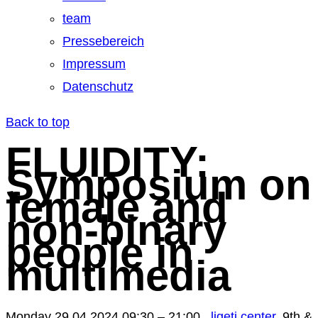
team
Pressebereich
Impressum
Datenschutz
Back to top
FLUIDITY:
Symposium on
female and
non-binary
people in
multimedia
Monday
29.04.2024 09:30 – 21:00,
l
igeti
center
,
9th &