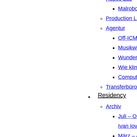
Malrobo
Production 
Agentur
Off-IC
Musikw
Wunder
Wie kli
Compute
Transferbüro
Residency
Archiv
Juli – 
Ivan Io
März – 