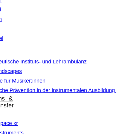
m
ti
n
el
utische Instituts- und Lehrambulanz
ndscapes
e für Musiker:innen
che Prävention in der instrumentalen Ausbildung
ns- &
ansfer
pace xr
struments