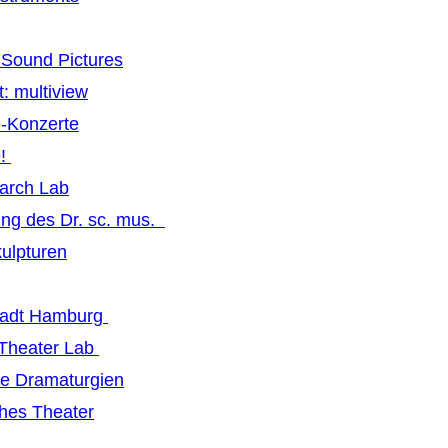
Sound Pictures
: multiview
-Konzerte
e!
earch Lab
ng des Dr. sc. mus.
ulpturen
tadt Hamburg
 Theater Lab
ive Dramaturgien
hes Theater