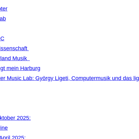
ter
Lab
MC
issenschaft
land Musik
ngt mein Harburg
r Music Lab: György Ligeti, Computermusik und das li
Oktober 2025:
vine
April 2025: