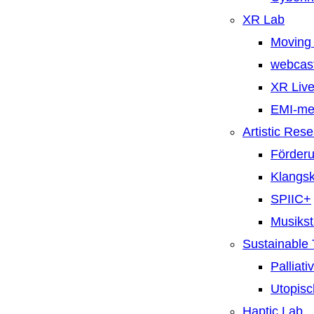
XR Lab
Moving 
webcast
XR Live
EMI-m
Artistic Res
Förderu
Klangsk
SPIIC+
Musiks
Sustainable
Palliat
Utopisc
Haptic Lab