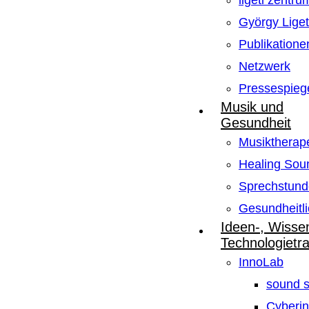
ligeti zentru
György Lige
Publikatione
Netzwerk
Pressespieg
Musik und
Gesundheit
Musiktherape
Healing Sou
Sprechstund
Gesundheitli
Ideen-, Wisse
Technologietr
InnoLab
sound s
Cyberin