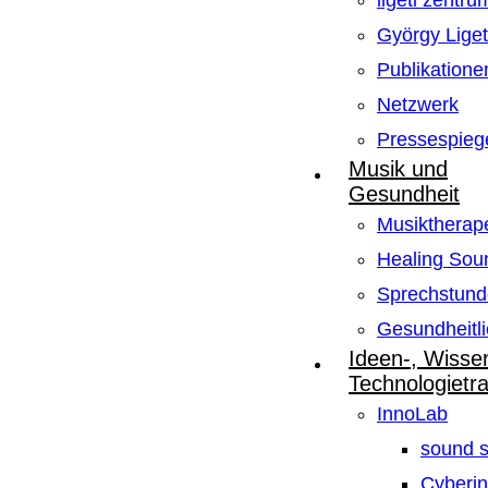
ligeti zentru
György Lige
Publikatione
Netzwerk
Pressespieg
Musik und
Gesundheit
Musiktherape
Healing Sou
Sprechstund
Gesundheitli
Ideen-, Wisse
Technologietr
InnoLab
sound s
Cyberin