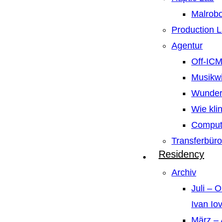
Malrobo
Production 
Agentur
Off-IC
Musikw
Wunder
Wie kli
Compute
Transferbüro
Residency
Archiv
Juli – 
Ivan Io
März – 