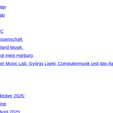
ter
Lab
MC
issenschaft
land Musik
ngt mein Harburg
r Music Lab: György Ligeti, Computermusik und das li
Oktober 2025:
vine
April 2025: