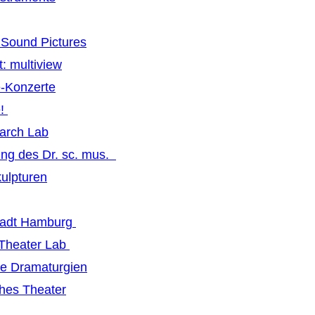
Sound Pictures
: multiview
-Konzerte
e!
earch Lab
ng des Dr. sc. mus.
ulpturen
tadt Hamburg
 Theater Lab
ive Dramaturgien
hes Theater