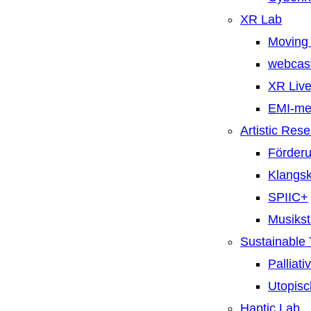
XR Lab
Moving 
webcast
XR Live
EMI-m
Artistic Res
Förderu
Klangsk
SPIIC+
Musiks
Sustainable
Palliat
Utopisc
Haptic Lab