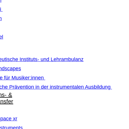
m
ti
n
el
utische Instituts- und Lehrambulanz
ndscapes
e für Musiker:innen
che Prävention in der instrumentalen Ausbildung
ns- &
ansfer
pace xr
struments