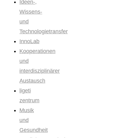
Ideen-,
Wissens-
und
Technologietransfer
InnoLab
Kooperationen
und
interdisziplinärer
Austausch
ligeti
zentrum
Musik
und
Gesundheit