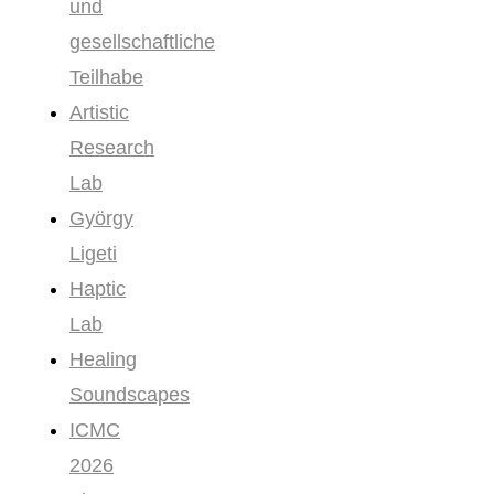
und
gesellschaftliche
Teilhabe
Artistic
Research
Lab
György
Ligeti
Haptic
Lab
Healing
Soundscapes
ICMC
2026