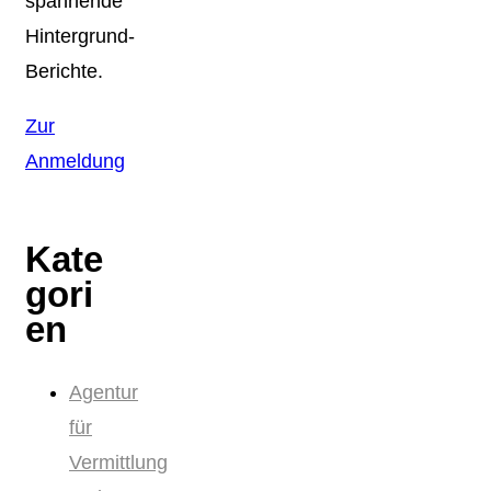
spannende
Hintergrund-
Berichte.
Zur
Anmeldung
Kate
gori
en
Agentur
für
Vermittlung