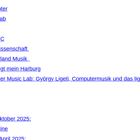
ter
Lab
MC
issenschaft
land Musik
ngt mein Harburg
r Music Lab: György Ligeti, Computermusik und das li
Oktober 2025:
vine
April 2025: