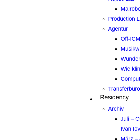
Malrobo
Production 
Agentur
Off-IC
Musikw
Wunder
Wie kli
Compute
Transferbüro
Residency
Archiv
Juli – 
Ivan Io
März – 