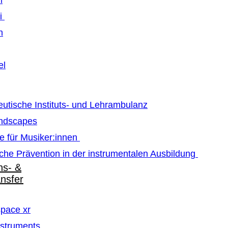
m
ti
n
el
utische Instituts- und Lehrambulanz
ndscapes
e für Musiker:innen
che Prävention in der instrumentalen Ausbildung
ns- &
ansfer
pace xr
struments