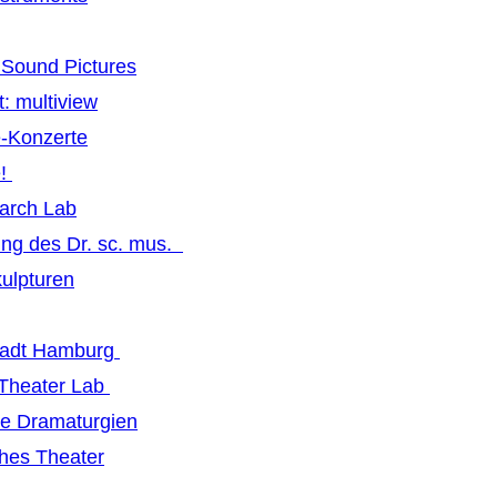
Sound Pictures
: multiview
-Konzerte
e!
earch Lab
ng des Dr. sc. mus.
ulpturen
tadt Hamburg
 Theater Lab
ive Dramaturgien
hes Theater