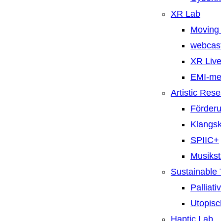
XR Lab
Moving 
webcast
XR Live
EMI-m
Artistic Res
Förderu
Klangsk
SPIIC+
Musiks
Sustainable
Palliat
Utopisc
Haptic Lab