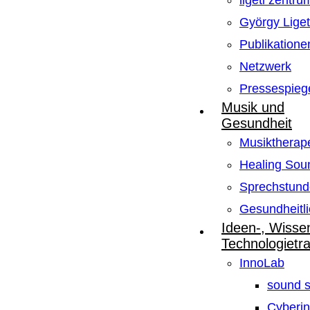
ligeti zentru
György Lige
Publikatione
Netzwerk
Pressespieg
Musik und
Gesundheit
Musiktherape
Healing Sou
Sprechstund
Gesundheitli
Ideen-, Wisse
Technologietr
InnoLab
sound s
Cyberin