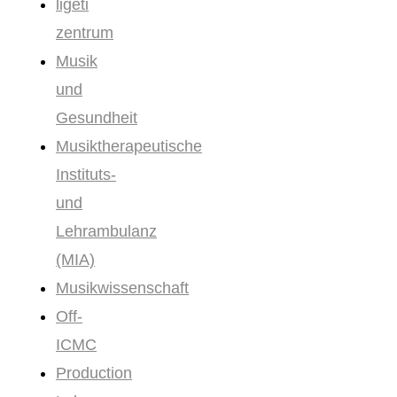
ligeti
zentrum
Musik
und
Gesundheit
Musiktherapeutische
Instituts-
und
Lehrambulanz
(MIA)
Musikwissenschaft
Off-
ICMC
Production