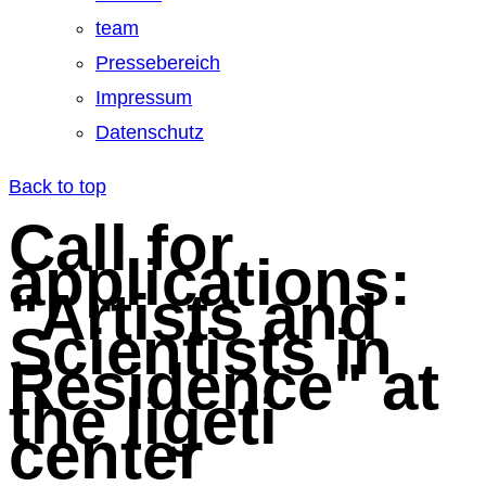
team
Pressebereich
Impressum
Datenschutz
Back to top
Call for
applications:
"Artists and
Scientists in
Residence" at
the ligeti
center