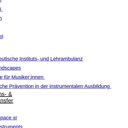
m
ti
n
el
utische Instituts- und Lehrambulanz
ndscapes
e für Musiker:innen
che Prävention in der instrumentalen Ausbildung
ns- &
ansfer
pace xr
struments