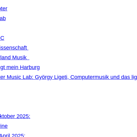
ter
Lab
MC
issenschaft
land Musik
ngt mein Harburg
r Music Lab: György Ligeti, Computermusik und das li
Oktober 2025:
vine
April 2025: