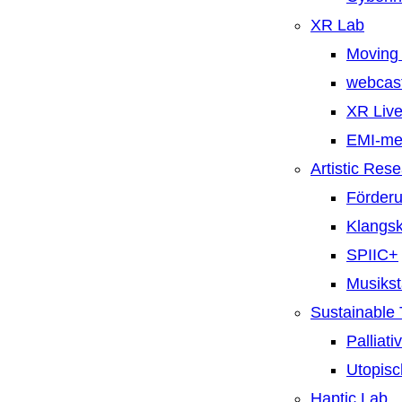
XR Lab
Moving 
webcast
XR Live
EMI-m
Artistic Res
Förderu
Klangsk
SPIIC+
Musiks
Sustainable
Palliat
Utopisc
Haptic Lab