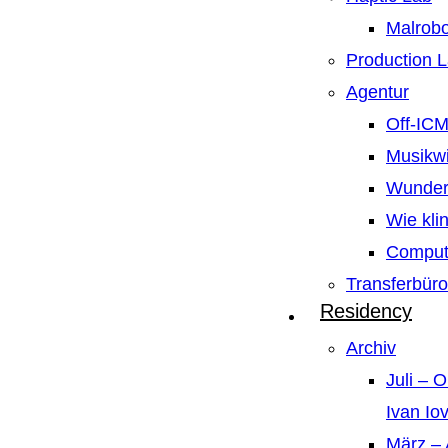
Malrobo
Production 
Agentur
Off-IC
Musikw
Wunder
Wie kli
Compute
Transferbüro
Residency
Archiv
Juli – 
Ivan Io
März – 