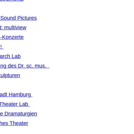
Sound Pictures
: multiview
-Konzerte
e!
earch Lab
ng des Dr. sc. mus.
ulpturen
tadt Hamburg
 Theater Lab
ive Dramaturgien
hes Theater