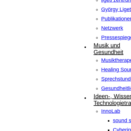
ligeti zentru
György Lige
Publikatione
Netzwerk
Pressespieg
Musik und
Gesundheit
Musiktherape
Healing Sou
Sprechstund
Gesundheitli
Ideen-, Wisse
Technologietr
InnoLab
sound s
Cyberin