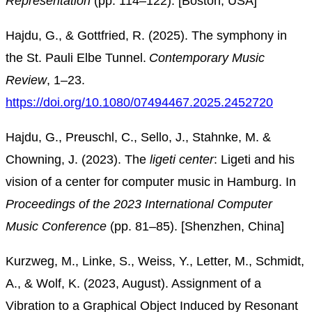
Representation
(pp. 114–122). [Boston, USA]
Hajdu, G., & Gottfried, R. (2025). The symphony in
the St. Pauli Elbe Tunnel.
Contemporary Music
Review
, 1–23.
https://doi.org/10.1080/07494467.2025.2452720
Hajdu, G., Preuschl, C., Sello, J., Stahnke, M. &
Chowning, J. (2023). The
ligeti center
: Ligeti and his
vision of a center for computer music in Hamburg. In
Proceedings of the 2023 International Computer
Music Conference
(pp. 81–85). [Shenzhen, China]
Kurzweg, M., Linke, S., Weiss, Y., Letter, M., Schmidt,
A., & Wolf, K. (2023, August). Assignment of a
Vibration to a Graphical Object Induced by Resonant