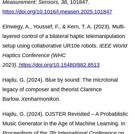
Measurement: Sensors, 38
, 101847.
https://doi.org/10.1016/j.measen.2025.101847
Elnwegy, A., Youssef, F., & Kern, T. A. (2023). Multi-
layered control of a bilateral haptic telemanipulation
setup using collaborative UR10e robots.
IEEE World
Hap
tics Confe
rence (WHC
2023)
.
https://doi.org/10.15480/882.8513
Hajdu, G. (2024). Blue by sound: The microtonal
legacy of composer and theorist Clarence
Barlow.
Xenharmonikon
.
Hajdu, G. (2024). DJSTER Revisited – A Probablistic
Music Generator in the Age of Machine Learning. In
Proceedings of the 7th International Conference on