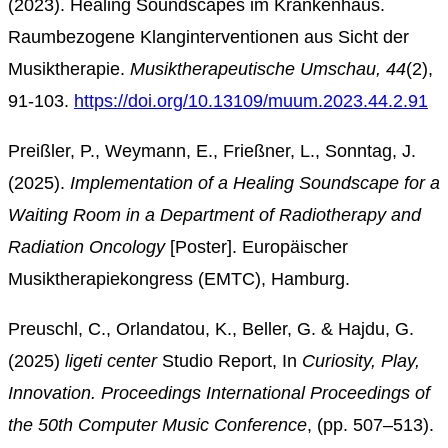
(2023). Healing Soundscapes im Krankenhaus.
Raumbezogene Klanginterventionen aus Sicht der
Musiktherapie.
Musiktherapeutische Umschau, 44
(2),
91-103.
https://doi.org/10.13109/muum.2023.44.2.91
Preißler, P., Weymann, E.,
Frießner
, L., Sonntag, J.
(2025
).
Implementation of a Healing Soundscape for a
Waiting Room in a Department of Radiotherapy and
Radiation Oncology
[
Poster
].
Europäische
r
Musiktherapiekongress (EMTC)
,
Hamburg.
Preuschl, C., Orlandatou, K., Beller, G. & Hajdu, G.
(2025)
ligeti center
Studio Report, In
Curiosity, Play,
Innovation. Proceedings International Proceedings of
the 50th Computer Music Conference
, (pp. 507–513).