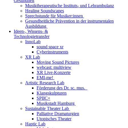
Gesundheit
Musiktherapeutische Instituts- und Lehrambulanz
Healing Soundscapes
Sprechstunde für Musiker:innen
Gesundheitliche Prävention in der instrumentalen
Ausbildung
Ideen-, Wissens- &
Technologietransfer
InnoLab
sound space xr
Cyberinstruments
XR Lab
Moving Sound Pictures
webcast: multiview
XR Live-Konzerte
EMI-me!
Artistic Research Lab
Förderung des Dr. sc. mus.
Klangskulpturen
SPIIC+
Musikstadt Hamburg
Sustainable Theater Lab
Palliative Dramaturgien
Utopisches Theater
Haptic Lab