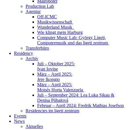
Malroboter
Production Lab
Agentur
Off-ICMC
Musikwissenschaft
Wunderland Musik
Wie klingt mein Harburg
Computer Music Lab: György Ligeti,
Computermusik und das ligeti zentrum
Transferbüro
Residency
Archiv
Juli – Oktober 2025:
Ivan Iovine
März – April 2025:
Jere Ikongio
März – April 2025:
Moisés Horta Valenzuela
Juli – September 2024: Lea Luka Sikau &
Denisa Půbalová
Februar – April 2024: Fredrik Mathias Josefson
Residencies im ligeti zentrum
Events
News
Aktuelles