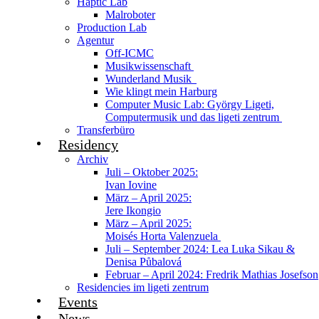
Haptic Lab
Malroboter
Production Lab
Agentur
Off-ICMC
Musikwissenschaft
Wunderland Musik
Wie klingt mein Harburg
Computer Music Lab: György Ligeti,
Computermusik und das ligeti zentrum
Transferbüro
Residency
Archiv
Juli – Oktober 2025:
Ivan Iovine
März – April 2025:
Jere Ikongio
März – April 2025:
Moisés Horta Valenzuela
Juli – September 2024: Lea Luka Sikau &
Denisa Půbalová
Februar – April 2024: Fredrik Mathias Josefson
Residencies im ligeti zentrum
Events
News