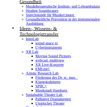
Gesundheit
Musiktherapeutische Instituts- und Lehrambulanz
Healing Soundscapes
Sprechstunde für Musiker:innen
Gesundheitliche Prävention in der instrumentalen
Ausbildung
Ideen-, Wissens- &
Technologietransfer
InnoLab
sound space xr
Cyberinstruments
XR Lab
Moving Sound Pictures
webcast: multiview
XR Live-Konzerte
EMI-me!
Artistic Research Lab
Förderung des Dr. sc. mus.
Klangskulpturen
SPIIC+
Musikstadt Hamburg
Sustainable Theater Lab
Palliative Dramaturgien
Utopisches Theater