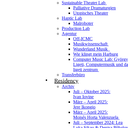
Sustainable Theater Lab
Palliative Dramaturgien
Utopisches Theater
Haptic Lab
Malroboter
Production Lab
Agentur
Off-ICMC
Musikwissenschaft
Wunderland Musik
Wie klingt mein Harburg
Computer Music Lab: Györg
Ligeti, Computermusik und d
ligeti zentrum
Transferbüro
Residency
Archiv
Juli – Oktober 2025:
Ivan Iovine
März – April 2025:
Jere Ikongio
März – April 2025:
Moisés Horta Valenzuela
Juli – September 2024: Lea
Luka Sikau & Denisa Půbalo