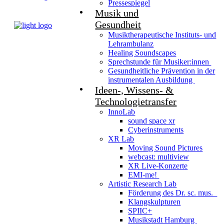
Pressespiegel
Musik und
Gesundheit
Musiktherapeutische Instituts- und
Lehrambulanz
Healing Soundscapes
Sprechstunde für Musiker:innen
Gesundheitliche Prävention in der
instrumentalen Ausbildung
Ideen-, Wissens- &
Technologietransfer
InnoLab
sound space xr
Cyberinstruments
XR Lab
Moving Sound Pictures
webcast: multiview
XR Live-Konzerte
EMI-me!
Artistic Research Lab
Förderung des Dr. sc. mus.
Klangskulpturen
SPIIC+
Musikstadt Hamburg