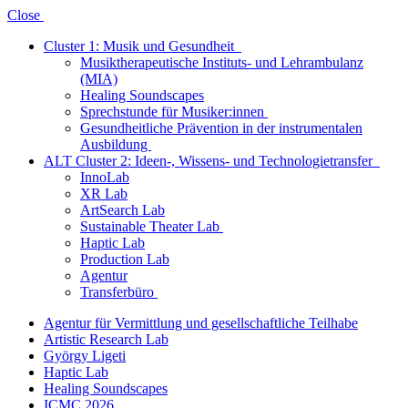
Close
Cluster 1: Musik und Gesundheit
Musiktherapeutische Instituts- und Lehrambulanz
(MIA)
Healing Soundscapes
Sprechstunde für Musiker:innen
Gesundheitliche Prävention in der instrumentalen
Ausbildung
ALT Cluster 2: Ideen-, Wissens- und Technologietransfer
InnoLab
XR Lab
ArtSearch Lab
Sustainable Theater Lab
Haptic Lab
Production Lab
Agentur
Transferbüro
Agentur für Vermittlung und gesellschaftliche Teilhabe
Artistic Research Lab
György Ligeti
Haptic Lab
Healing Soundscapes
ICMC 2026